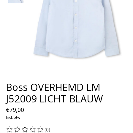
Boss OVERHEMD LM
J52009 LICHT BLAUW
€79,00
Incl. btw
(0)
De beoordeling van dit product is
0
van de 5