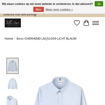
Wij slaan cookies op om onze website te verbeteren. Is dat akkoord?
Ja
Nee
Meer over cookies »
De nieuwe collectie komt eraan… en wij maken ruimte! Shop nu de zomer
collectie met 50% korting!
Verlanglijst
Winkelwa
Home
/
Boss OVERHEMD LM J52009 LICHT BLAUW
Product image slideshow Items