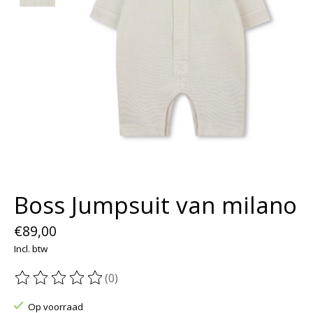
Boss Jumpsuit van milano
€89,00
Incl. btw
(0)
De beoordeling van dit product is
0
van de 5
Op voorraad