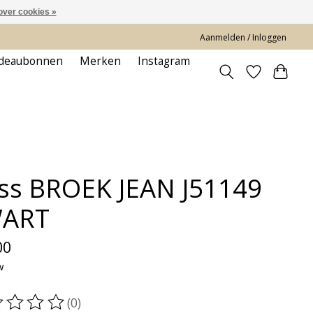
over cookies »
Aanmelden / Inloggen
deaubonnen
Merken
Instagram
ss BROEK JEAN J51149
ART
00
w
(0)
oordeling van dit product is
0
van de 5