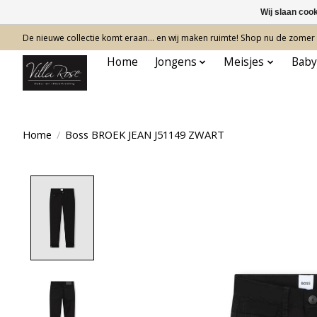
Wij slaan coo
De nieuwe collectie komt eraan… en wij maken ruimte! Shop nu de zomer c
Home
Jongens
Meisjes
Baby
Home
/
Boss BROEK JEAN J51149 ZWART
Product image slideshow Items