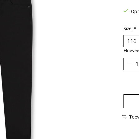
Op 
Size:
*
Hoeveel
Toev