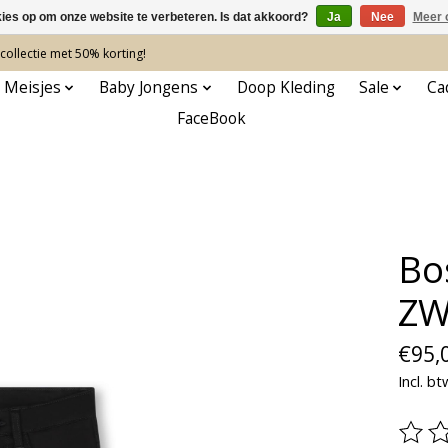
kies op om onze website te verbeteren. Is dat akkoord?
Ja
Nee
Meer 
ollectie met 50% korting!
 Meisjes
Baby Jongens
Doop Kleding
Sale
Ca
FaceBook
Bo
ZW
€95,
Incl. bt
De be