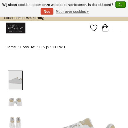
Wij slaan cookies op om onze website te verbeteren. Is dat akkoord?
Ja
Nee
Meer over cookies »
De nieuwe collectie komt eraan… en wij maken ruimte! Shop nu de zomer
collectie met 50% korting!
Verlanglijst
Winkelwa
Home
/
Boss BASKETS J52803 WIT
Product image slideshow Items