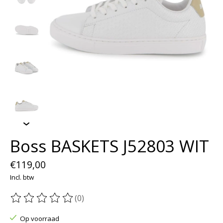
Boss BASKETS J52803 WIT
€119,00
Incl. btw
(0)
De beoordeling van dit product is
0
van de 5
Op voorraad