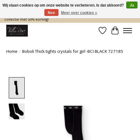
Wij slaan cookies op om onze website te verbeteren. Is dat akkoord?
Ja
Nee
Meer over cookies »
De nieuwe collectie komt eraan… en wij maken ruimte! Shop nu de zomer
collectie met 50% korting!
Verlanglijst
Winkelwa
Home
/
Boboli Thick tights crystals for girl -BCI BLACK 727185
Product image slideshow Items