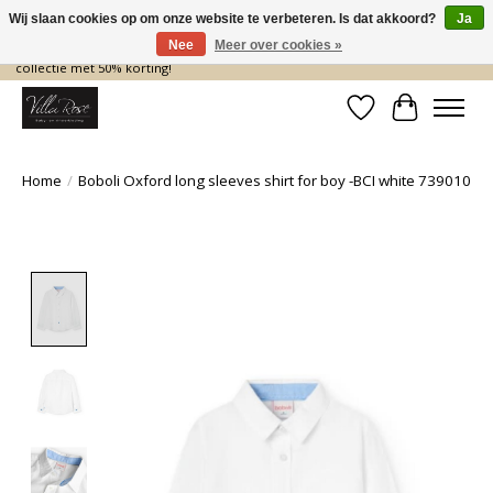
Wij slaan cookies op om onze website te verbeteren. Is dat akkoord?
Ja
Nee
Meer over cookies »
De nieuwe collectie komt eraan… en wij maken ruimte! Shop nu de zomer
collectie met 50% korting!
Verlanglijst
Winkelwa
Home
/
Boboli Oxford long sleeves shirt for boy -BCI white 739010
Product image slideshow Items