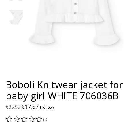
Boboli Knitwear jacket for
baby girl WHITE 706036B
€17,97
€35,95
Incl. btw
(0)
De beoordeling van dit product is
0
van de 5