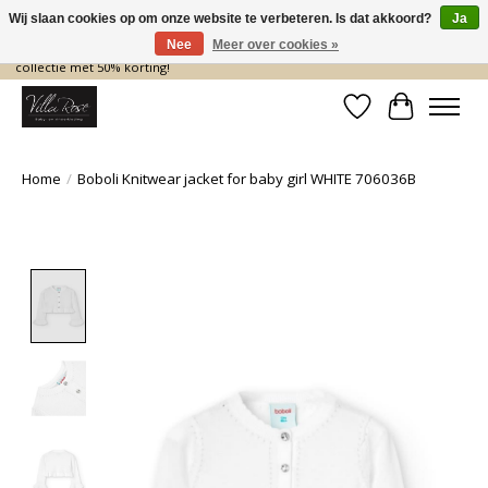
Wij slaan cookies op om onze website te verbeteren. Is dat akkoord?
Ja
Nee
Meer over cookies »
De nieuwe collectie komt eraan… en wij maken ruimte! Shop nu de zomer
collectie met 50% korting!
Verlanglijst
Winkelwa
Home
/
Boboli Knitwear jacket for baby girl WHITE 706036B
Product image slideshow Items