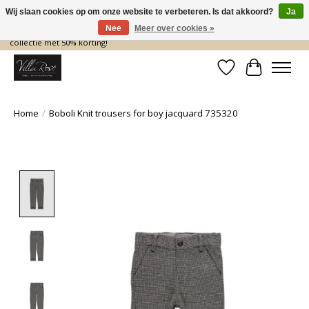
Wij slaan cookies op om onze website te verbeteren. Is dat akkoord?
Ja
Nee
Meer over cookies »
De nieuwe collectie komt eraan… en wij maken ruimte! Shop nu de zomer
collectie met 50% korting!
Verlanglijst
Winkelwa
Home
/
Boboli Knit trousers for boy jacquard 735320
Product image slideshow Items