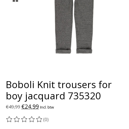
Boboli Knit trousers for
boy jacquard 735320
€24,99
€49,99
Incl. btw
(0)
De beoordeling van dit product is
0
van de 5