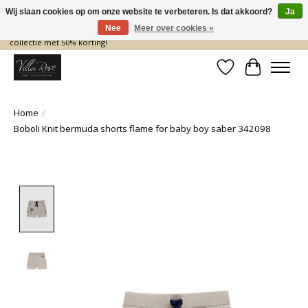
Wij slaan cookies op om onze website te verbeteren. Is dat akkoord?
Ja
Nee
Meer over cookies »
De nieuwe collectie komt eraan… en wij maken ruimte! Shop nu de zomer
collectie met 50% korting!
Verlanglijst
Winkelwa
Home
/
Boboli Knit bermuda shorts flame for baby boy saber 342098
Product image slideshow Items