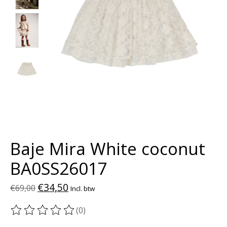
Baje Mira White coconut
BA0SS26017
€34,50
€69,00
Incl. btw
(0)
De beoordeling van dit product is
0
van de 5