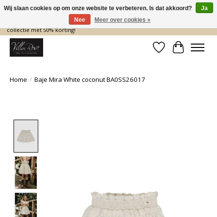
Wij slaan cookies op om onze website te verbeteren. Is dat akkoord?
Ja
Nee
Meer over cookies »
De nieuwe collectie komt eraan… en wij maken ruimte! Shop nu de zomer
collectie met 50% korting!
Verlanglijst
Winkelwa
Home
/
Baje Mira White coconut BA0SS26017
Product image slideshow Items