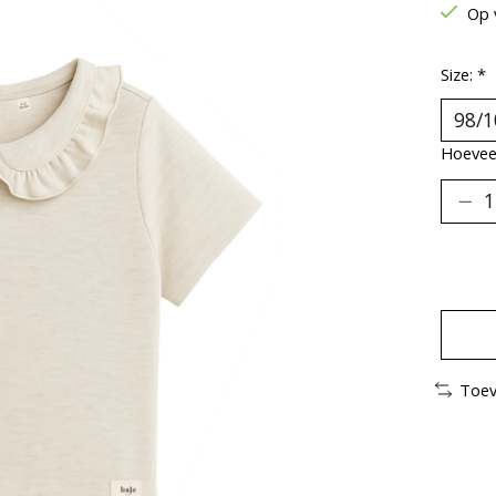
Op 
Size:
*
Hoeveel
Toev