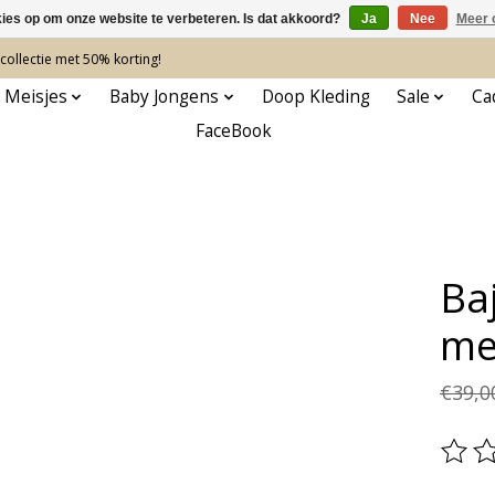
kies op om onze website te verbeteren. Is dat akkoord?
Ja
Nee
Meer 
ollectie met 50% korting!
 Meisjes
Baby Jongens
Doop Kleding
Sale
Ca
FaceBook
Ba
me
€39,0
De be