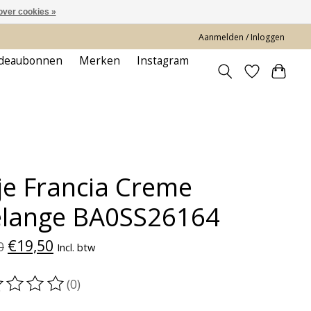
over cookies »
Aanmelden / Inloggen
deaubonnen
Merken
Instagram
je Francia Creme
lange BA0SS26164
€19,50
0
Incl. btw
(0)
oordeling van dit product is
0
van de 5