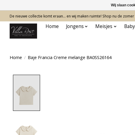
Wij slaan coo
De nieuwe collectie komt eraan… en wij maken ruimte! Shop nu de zomer c
Home
Jongens
Meisjes
Baby
Home
/
Baje Francia Creme melange BA0SS26164
Product image slideshow Items