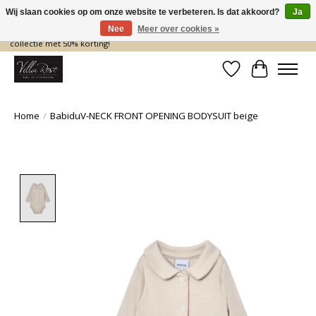
Wij slaan cookies op om onze website te verbeteren. Is dat akkoord?
Ja
Nee
Meer over cookies »
De nieuwe collectie komt eraan… en wij maken ruimte! Shop nu de zomer
collectie met 50% korting!
Verlanglijst
Winkelwa
Home
/
BabiduV-NECK FRONT OPENING BODYSUIT beige
Product image slideshow Items