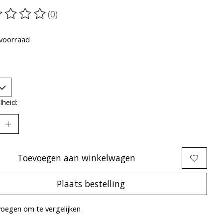
(0)
oordeling van dit product is
0
van de 5
voorraad
heid:
Toevoegen aan winkelwagen
Plaats bestelling
oegen om te vergelijken