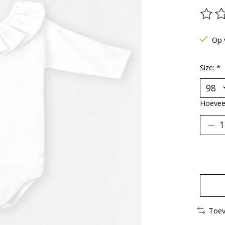
De be
Op 
Size:
*
Hoeveel
Toev