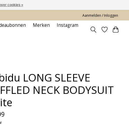
over cookies »
Aanmelden / Inloggen
deaubonnen
Merken
Instagram
bidu LONG SLEEVE
FFLED NECK BODYSUIT
ite
99
w