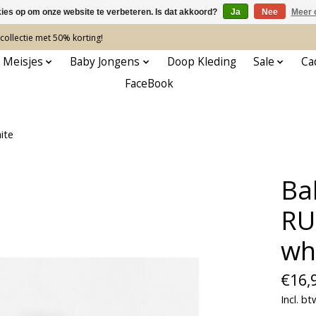
kies op om onze website te verbeteren. Is dat akkoord?
Ja
Nee
Meer 
ollectie met 50% korting!
 Meisjes
Baby Jongens
Doop Kleding
Sale
Ca
FaceBook
ite
Ba
RU
wh
€16,
Incl. bt