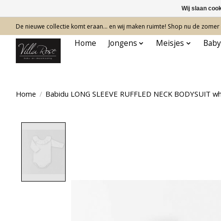
Wij slaan coo
De nieuwe collectie komt eraan… en wij maken ruimte! Shop nu de zomer c
Home
Jongens
Meisjes
Baby
Home
/
Babidu LONG SLEEVE RUFFLED NECK BODYSUIT wh
Product image slideshow Items