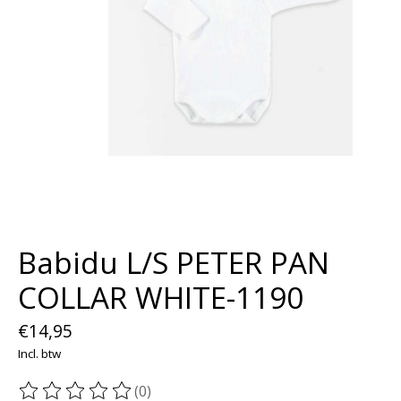
Babidu L/S PETER PAN
COLLAR WHITE-1190
€14,95
Incl. btw
(0)
De beoordeling van dit product is
0
van de 5