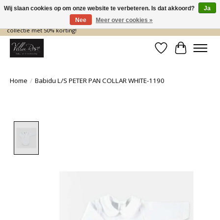
Wij slaan cookies op om onze website te verbeteren. Is dat akkoord?
Ja
Nee
Meer over cookies »
De nieuwe collectie komt eraan… en wij maken ruimte! Shop nu de zomer
collectie met 50% korting!
Verlanglijst
Winkelwa
Home
/
Babidu L/S PETER PAN COLLAR WHITE-1190
Product image slideshow Items