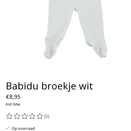
Babidu broekje wit
€8,95
Incl. btw
(0)
De beoordeling van dit product is
0
van de 5
Op voorraad