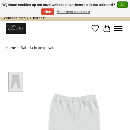
Wij slaan cookies op om onze website te verbeteren. Is dat akkoord?
Ja
Nee
Meer over cookies »
De nieuwe collectie komt eraan… en wij maken ruimte! Shop nu de zomer
collectie met 50% korting!
Verlanglijst
Winkelwa
Home
/
Babidu broekje wit
Product image slideshow Items