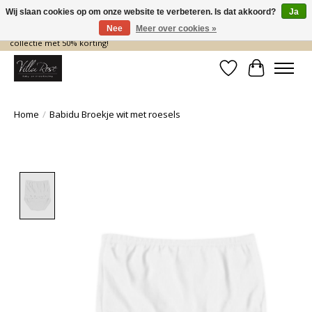
Wij slaan cookies op om onze website te verbeteren. Is dat akkoord?
Ja
Nee
Meer over cookies »
De nieuwe collectie komt eraan… en wij maken ruimte! Shop nu de zomer
collectie met 50% korting!
Verlanglijst
Winkelwa
Home
/
Babidu Broekje wit met roesels
Product image slideshow Items