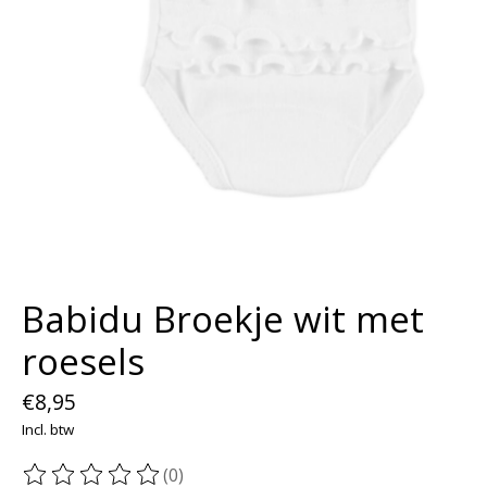
Babidu Broekje wit met
roesels
€8,95
Incl. btw
(0)
De beoordeling van dit product is
0
van de 5