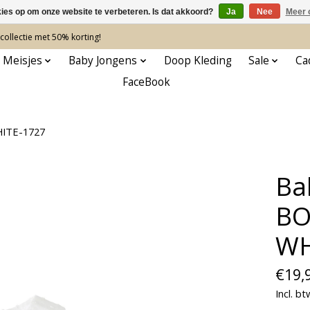
kies op om onze website te verbeteren. Is dat akkoord?
Ja
Nee
Meer 
ollectie met 50% korting!
 Meisjes
Baby Jongens
Doop Kleding
Sale
Ca
FaceBook
ITE-1727
Ba
BO
WH
€19,
Incl. bt