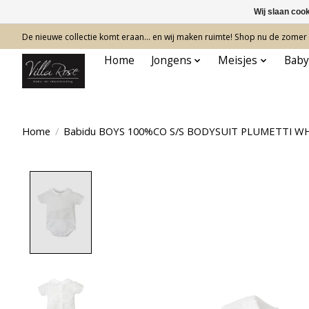
Wij slaan coo
De nieuwe collectie komt eraan… en wij maken ruimte! Shop nu de zomer c
Home
Jongens
Meisjes
Baby
Home
/
Babidu BOYS 100%CO S/S BODYSUIT PLUMETTI WH
Product image slideshow Items