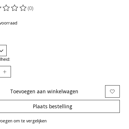
(0)
oordeling van dit product is
0
van de 5
voorraad
heid:
Toevoegen aan winkelwagen
Plaats bestelling
oegen om te vergelijken