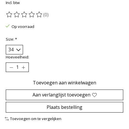
Incl. btw
(0)
De beoordeling van dit product is
0
van de 5
Op voorraad
Size:
*
Hoeveelheid:
Toevoegen aan winkelwagen
Aan verlanglijst toevoegen
Plaats bestelling
Toevoegen om te vergelijken