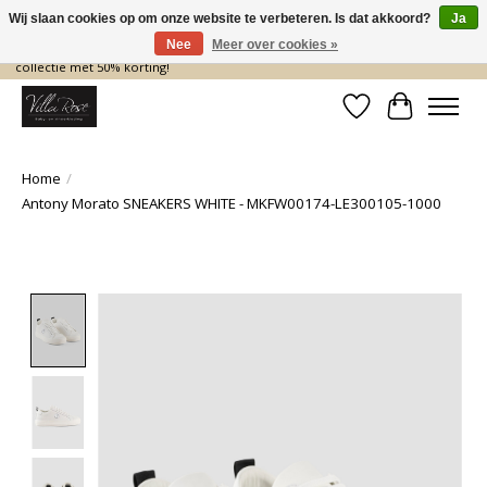
Wij slaan cookies op om onze website te verbeteren. Is dat akkoord?
Ja
Nee
Meer over cookies »
De nieuwe collectie komt eraan… en wij maken ruimte! Shop nu de zomer
collectie met 50% korting!
Verlanglijst
Winkelwa
Home
/
Antony Morato SNEAKERS WHITE - MKFW00174-LE300105-1000
Product image slideshow Items