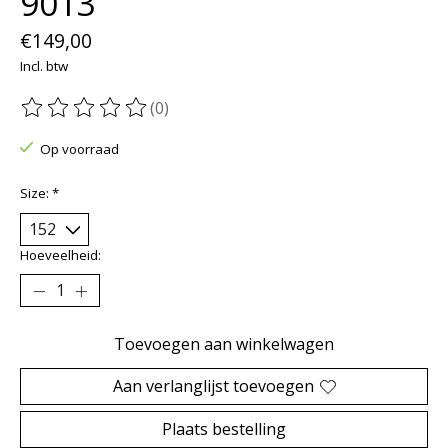
9013
€149,00
Incl. btw
(0)
De beoordeling van dit product is
0
van de 5
Op voorraad
Size:
*
Hoeveelheid:
Toevoegen aan winkelwagen
Aan verlanglijst toevoegen
Plaats bestelling