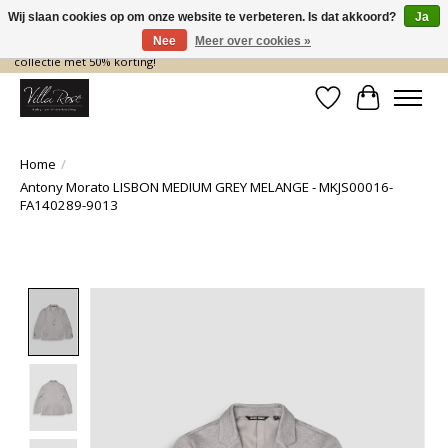
Wij slaan cookies op om onze website te verbeteren. Is dat akkoord?
Ja
Nee
Meer over cookies »
De nieuwe collectie komt eraan… en wij maken ruimte! Shop nu de zomer
collectie met 50% korting!
Verlanglijst
Winkelwa
Home
/
Antony Morato LISBON MEDIUM GREY MELANGE - MKJS00016-
FA140289-9013
Product image slideshow Items