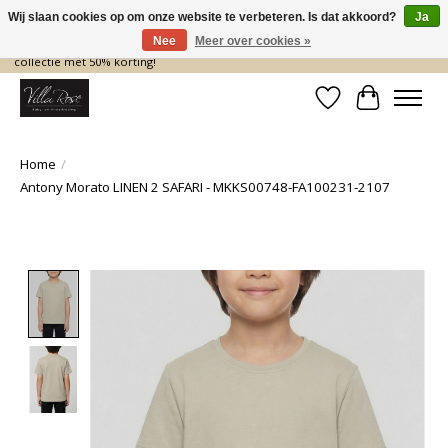
Wij slaan cookies op om onze website te verbeteren. Is dat akkoord?
Ja
Nee
Meer over cookies »
De nieuwe collectie komt eraan… en wij maken ruimte! Shop nu de zomer
collectie met 50% korting!
Verlanglijst
Winkelwa
Home
/
Antony Morato LINEN 2 SAFARI - MKKS00748-FA100231-2107
Product image slideshow Items