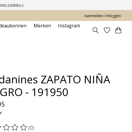
over cookies »
Aanmelden / Inloggen
deaubonnen
Merken
Instagram
danines ZAPATO NIÑA
GRO - 191950
95
w
(0)
oordeling van dit product is
0
van de 5