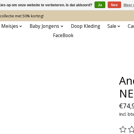
kies op om onze website te verbeteren. Is dat akkoord?
Ja
Nee
Meer 
ollectie met 50% korting!
 Meisjes
Baby Jongens
Doop Kleding
Sale
Ca
FaceBook
An
NE
€74,
Incl. bt
De be