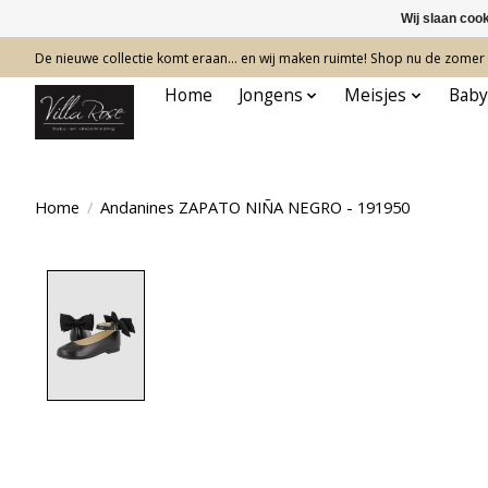
Wij slaan coo
De nieuwe collectie komt eraan… en wij maken ruimte! Shop nu de zomer c
Home
Jongens
Meisjes
Baby
Home
/
Andanines ZAPATO NIÑA NEGRO - 191950
Product image slideshow Items