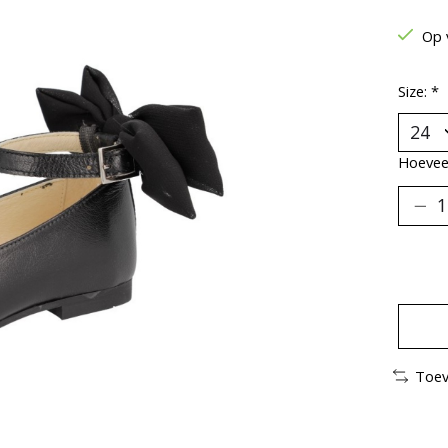
Op 
Size:
*
Hoeveel
Toev