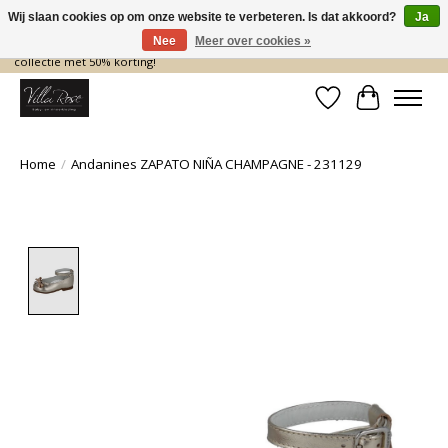
Wij slaan cookies op om onze website te verbeteren. Is dat akkoord?
Ja
Nee
Meer over cookies »
De nieuwe collectie komt eraan… en wij maken ruimte! Shop nu de zomer
collectie met 50% korting!
Verlanglijst
Winkelwa
Home
/
Andanines ZAPATO NIÑA CHAMPAGNE - 231129
Product image slideshow Items