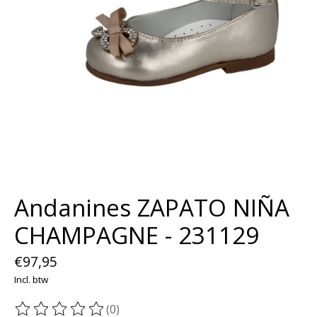
Andanines ZAPATO NIÑA
CHAMPAGNE - 231129
€97,95
Incl. btw
(0)
De beoordeling van dit product is
0
van de 5