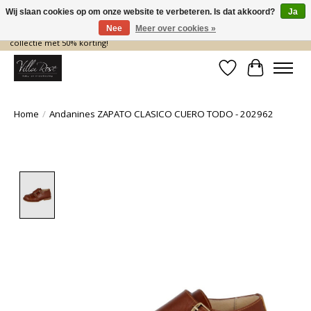
Wij slaan cookies op om onze website te verbeteren. Is dat akkoord?
Ja
Nee
Meer over cookies »
De nieuwe collectie komt eraan… en wij maken ruimte! Shop nu de zomer
collectie met 50% korting!
Verlanglijst
Winkelwa
Home
/
Andanines ZAPATO CLASICO CUERO TODO - 202962
Product image slideshow Items