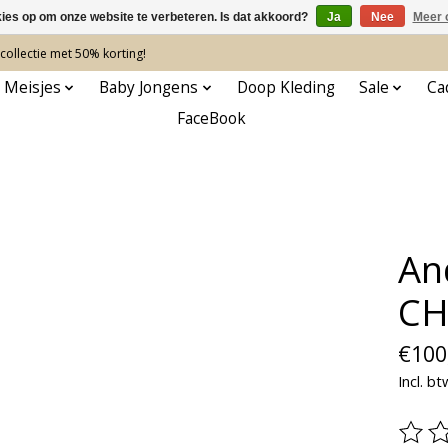
kies op om onze website te verbeteren. Is dat akkoord?
Ja
Nee
Meer 
ollectie met 50% korting!
 Meisjes
Baby Jongens
Doop Kleding
Sale
Ca
FaceBook
An
CH
€100
Incl. bt
De be