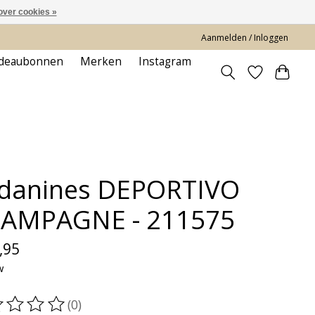
over cookies »
Aanmelden / Inloggen
deaubonnen
Merken
Instagram
danines DEPORTIVO
AMPAGNE - 211575
,95
w
(0)
oordeling van dit product is
0
van de 5