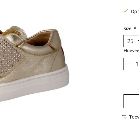
Op 
Size:
*
Hoeveel
Toev