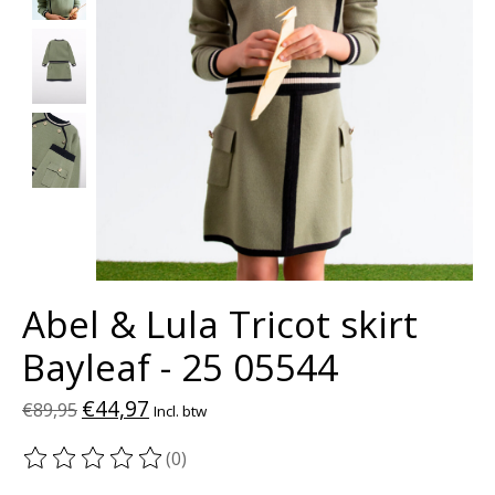
Abel & Lula Tricot skirt
Bayleaf - 25 05544
€44,97
€89,95
Incl. btw
(0)
De beoordeling van dit product is
0
van de 5