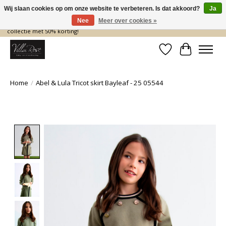
Wij slaan cookies op om onze website te verbeteren. Is dat akkoord?
Ja
Nee
Meer over cookies »
De nieuwe collectie komt eraan… en wij maken ruimte! Shop nu de zomer
collectie met 50% korting!
Verlanglijst
Winkelwa
Home
/
Abel & Lula Tricot skirt Bayleaf - 25 05544
Product image slideshow Items