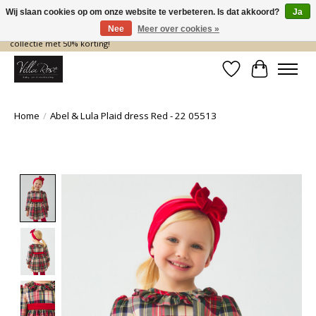
Wij slaan cookies op om onze website te verbeteren. Is dat akkoord?
Ja
Nee
Meer over cookies »
De nieuwe collectie komt eraan… en wij maken ruimte! Shop nu de zomer
collectie met 50% korting!
Verlanglijst
Winkelwa
Home
/
Abel & Lula Plaid dress Red - 22 05513
Product image slideshow Items