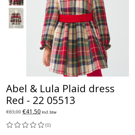
Abel & Lula Plaid dress
Red - 22 05513
€41,50
€83,00
Incl. btw
(0)
De beoordeling van dit product is
0
van de 5