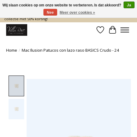
Wij slaan cookies op om onze website te verbeteren. Is dat akkoord?
Ja
Nee
Meer over cookies »
De nieuwe collectie komt eraan… en wij maken ruimte! Shop nu de zomer
collectie met 50% korting!
Verlanglijst
Winkelwa
Home
/
Mac Ilusion Patucos con lazo raso BASICS Crudo - 24
Product image slideshow Items