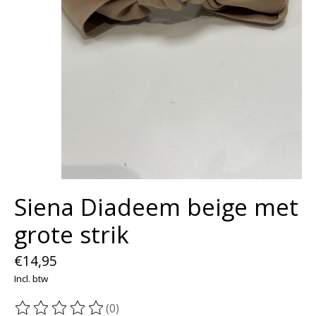
Siena Diadeem beige met
grote strik
€14,95
Incl. btw
(0)
De beoordeling van dit product is
0
van de 5