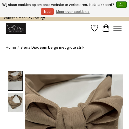
Wij slaan cookies op om onze website te verbeteren. Is dat akkoord?
Ja
Nee
Meer over cookies »
De nieuwe collectie komt eraan… en wij maken ruimte! Shop nu de zomer
collectie met 50% korting!
Verlanglijst
Winkelwa
Home
/
Siena Diadeem beige met grote strik
Product image slideshow Items