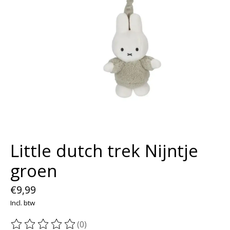
Little dutch trek Nijntje
groen
€9,99
Incl. btw
(0)
De beoordeling van dit product is
0
van de 5