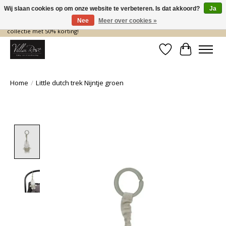
Wij slaan cookies op om onze website te verbeteren. Is dat akkoord?
Ja
Nee
Meer over cookies »
De nieuwe collectie komt eraan… en wij maken ruimte! Shop nu de zomer
collectie met 50% korting!
Verlanglijst
Winkelwa
Home
/
Little dutch trek Nijntje groen
Product image slideshow Items