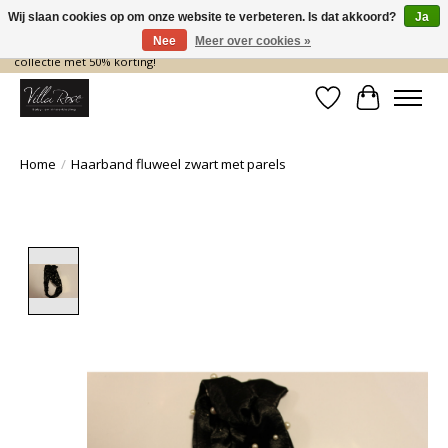
Wij slaan cookies op om onze website te verbeteren. Is dat akkoord?
Ja
Nee
Meer over cookies »
De nieuwe collectie komt eraan… en wij maken ruimte! Shop nu de zomer
collectie met 50% korting!
Verlanglijst
Winkelwa
Home
/
Haarband fluweel zwart met parels
Product image slideshow Items