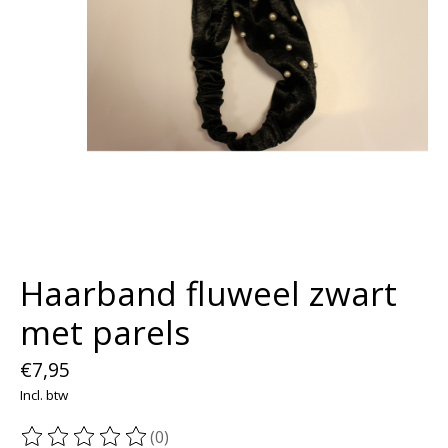
Haarband fluweel zwart
met parels
€7,95
Incl. btw
(0)
De beoordeling van dit product is
0
van de 5