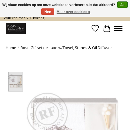
Wij slaan cookies op om onze website te verbeteren. Is dat akkoord?
Ja
Nee
Meer over cookies »
De nieuwe collectie komt eraan… en wij maken ruimte! Shop nu de zomer
collectie met 50% korting!
Verlanglijst
Winkelwa
Home
/
Rose Giftset de Luxe w/Towel, Stones & Oil Diffuser
Product image slideshow Items