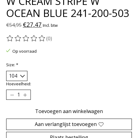
W CREAM STRIPE W
OCEAN BLUE 241-200-503
€27,47
€54,95
Incl. btw
(0)
De beoordeling van dit product is
0
van de 5
Op voorraad
Size:
*
Hoeveelheid:
Toevoegen aan winkelwagen
Aan verlanglijst toevoegen
Plaats bestelling