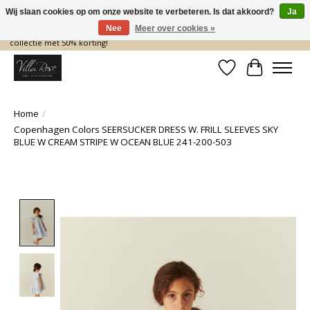
Wij slaan cookies op om onze website te verbeteren. Is dat akkoord?
Ja
Nee
Meer over cookies »
De nieuwe collectie komt eraan… en wij maken ruimte! Shop nu de zomer
collectie met 50% korting!
Verlanglijst
Winkelwa
Home
/
Copenhagen Colors SEERSUCKER DRESS W. FRILL SLEEVES SKY
BLUE W CREAM STRIPE W OCEAN BLUE 241-200-503
Product image slideshow Items