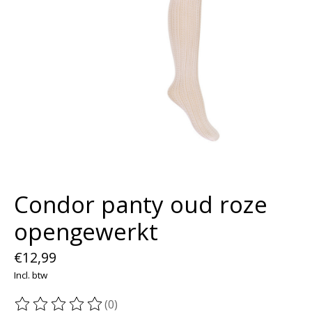
Condor panty oud roze
opengewerkt
€12,99
Incl. btw
(0)
De beoordeling van dit product is
0
van de 5