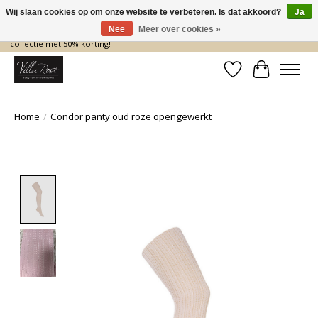
Wij slaan cookies op om onze website te verbeteren. Is dat akkoord?
Ja
Nee
Meer over cookies »
De nieuwe collectie komt eraan… en wij maken ruimte! Shop nu de zomer
collectie met 50% korting!
Verlanglijst
Winkelwa
Home
/
Condor panty oud roze opengewerkt
Product image slideshow Items