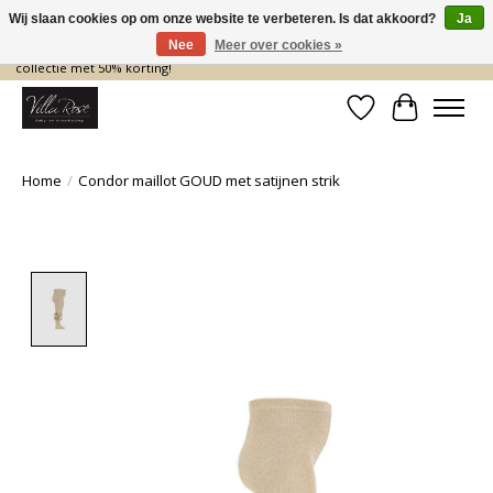
Wij slaan cookies op om onze website te verbeteren. Is dat akkoord?
Ja
Nee
Meer over cookies »
De nieuwe collectie komt eraan… en wij maken ruimte! Shop nu de zomer
collectie met 50% korting!
Verlanglijst
Winkelwa
Home
/
Condor maillot GOUD met satijnen strik
Product image slideshow Items