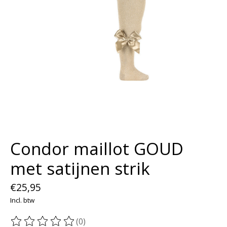
Condor maillot GOUD
met satijnen strik
€25,95
Incl. btw
(0)
De beoordeling van dit product is
0
van de 5