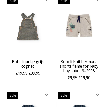
Sale
Sale
Boboli jurkje grijs
Boboli Knit bermuda
cognac
shorts flame for baby
boy saber 342098
€19,99
€39,99
€9,95
€19,90
Sale
Sale