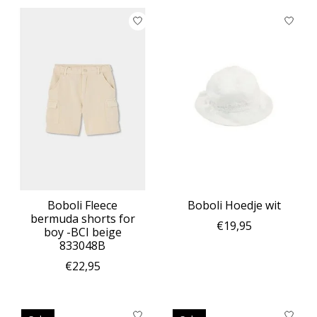
Boboli Fleece
Boboli Hoedje wit
bermuda shorts for
€19,95
boy -BCI beige
833048B
€22,95