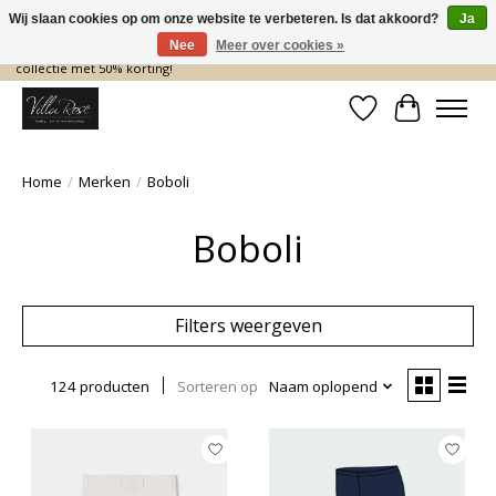
Wij slaan cookies op om onze website te verbeteren. Is dat akkoord?
Ja
Nee
Meer over cookies »
De nieuwe collectie komt eraan… en wij maken ruimte! Shop nu de zomer
collectie met 50% korting!
Verlanglijst
Winkelwa
Home
/
Merken
/
Boboli
Boboli
Filters weergeven
124 producten
Sorteren op
Naam oplopend