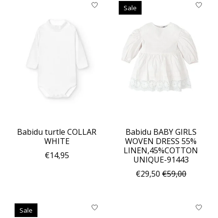
Sale
Babidu turtle COLLAR
Babidu BABY GIRLS
WHITE
WOVEN DRESS 55%
LINEN,45%COTTON
€14,95
UNIQUE-91443
€29,50
€59,00
Sale