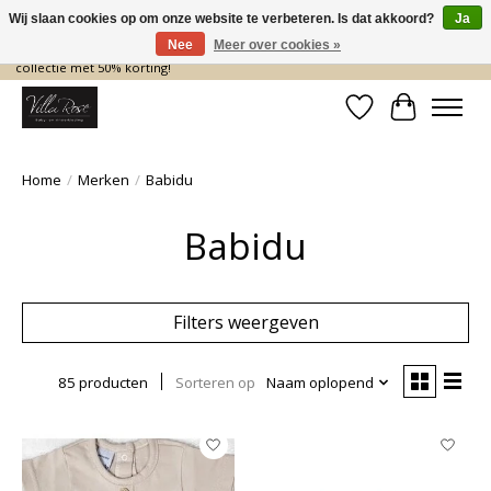
Wij slaan cookies op om onze website te verbeteren. Is dat akkoord?
Ja
Nee
Meer over cookies »
De nieuwe collectie komt eraan… en wij maken ruimte! Shop nu de zomer
collectie met 50% korting!
Verlanglijst
Winkelwa
Home
/
Merken
/
Babidu
Babidu
Filters weergeven
85 producten
Sorteren op
Naam oplopend