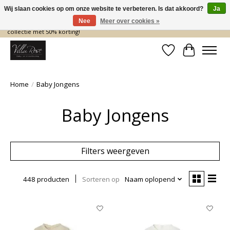
Wij slaan cookies op om onze website te verbeteren. Is dat akkoord?
Ja
Nee
Meer over cookies »
De nieuwe collectie komt eraan… en wij maken ruimte! Shop nu de zomer
collectie met 50% korting!
Verlanglijst
Winkelwa
Home
/
Baby Jongens
Baby Jongens
Filters weergeven
448 producten
Sorteren op
Naam oplopend