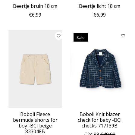
Beertje bruin 18 cm
Beertje licht 18 cm
€6,99
€6,99
Sale
Boboli Fleece
Boboli Knit blazer
bermuda shorts for
check for baby -BCI
boy -BCI beige
checks 717139B
833048B
€24,99
€49,99