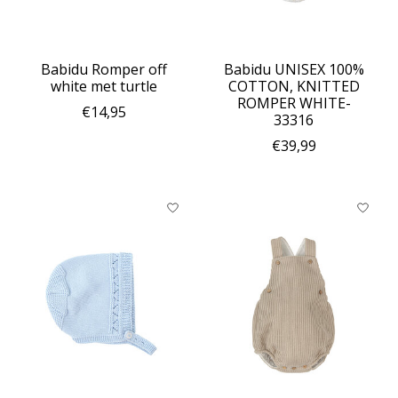
Babidu Romper off
Babidu UNISEX 100%
white met turtle
COTTON, KNITTED
ROMPER WHITE-
€14,95
33316
€39,99