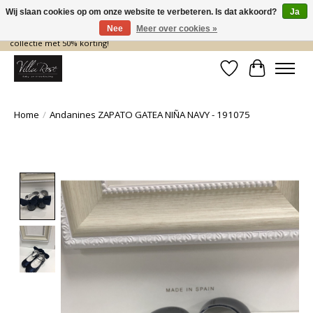
Wij slaan cookies op om onze website te verbeteren. Is dat akkoord?
Ja
Nee
Meer over cookies »
De nieuwe collectie komt eraan… en wij maken ruimte! Shop nu de zomer
collectie met 50% korting!
Verlanglijst
Winkelwa
Home
/
Andanines ZAPATO GATEA NIÑA NAVY - 191075
Product image slideshow Items