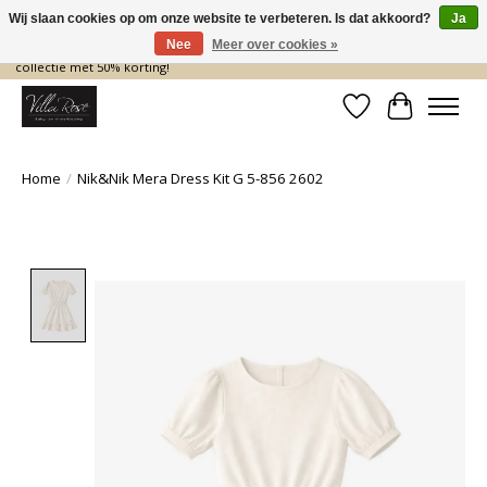
Wij slaan cookies op om onze website te verbeteren. Is dat akkoord?
Ja
Nee
Meer over cookies »
De nieuwe collectie komt eraan… en wij maken ruimte! Shop nu de zomer
collectie met 50% korting!
Verlanglijst
Winkelwa
Home
/
Nik&Nik Mera Dress Kit G 5-856 2602
Product image slideshow Items