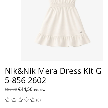
Nik&Nik Mera Dress Kit G
5-856 2602
€44,50
€89,00
Incl. btw
(0)
De beoordeling van dit product is
0
van de 5