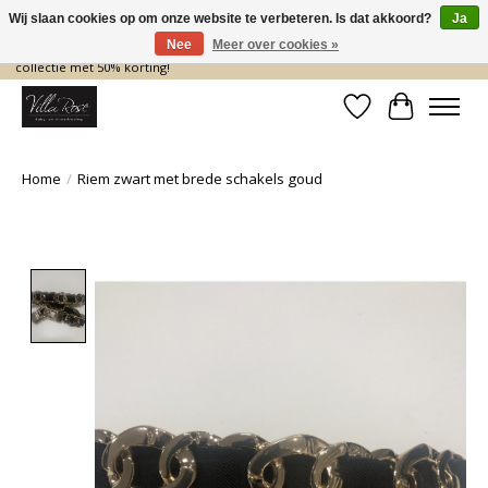
Wij slaan cookies op om onze website te verbeteren. Is dat akkoord?
Ja
Nee
Meer over cookies »
De nieuwe collectie komt eraan… en wij maken ruimte! Shop nu de zomer
collectie met 50% korting!
Verlanglijst
Winkelwa
Home
/
Riem zwart met brede schakels goud
Product image slideshow Items