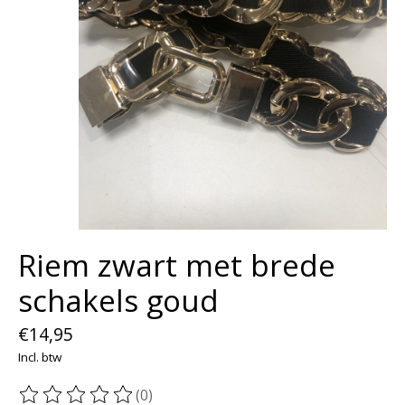
Riem zwart met brede
schakels goud
€14,95
Incl. btw
(0)
De beoordeling van dit product is
0
van de 5