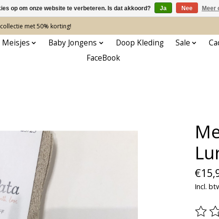
kies op om onze website te verbeteren. Is dat akkoord?
Ja
Nee
Meer 
ollectie met 50% korting!
 Meisjes
Baby Jongens
Doop Kleding
Sale
Ca
FaceBook
Me
Lu
€15,
Incl. bt
De be