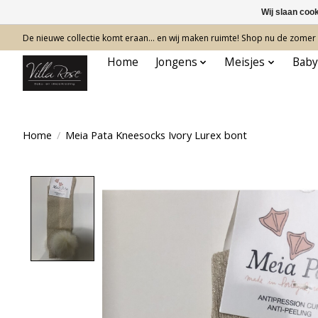
Wij slaan coo
De nieuwe collectie komt eraan… en wij maken ruimte! Shop nu de zomer c
Home
Jongens
Meisjes
Baby
Home
/
Meia Pata Kneesocks Ivory Lurex bont
Product image slideshow Items