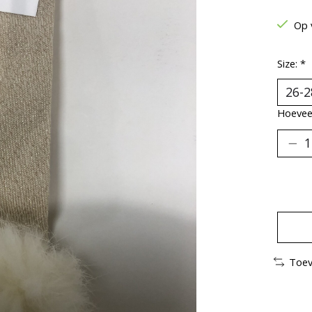
Op 
Size:
*
Hoeveel
Toev