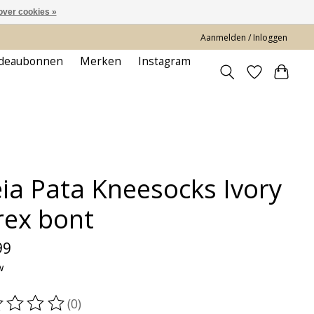
over cookies »
Aanmelden / Inloggen
deaubonnen
Merken
Instagram
ia Pata Kneesocks Ivory
rex bont
99
w
(0)
oordeling van dit product is
0
van de 5