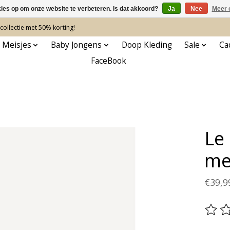
kies op om onze website te verbeteren. Is dat akkoord?
Ja
Nee
Meer 
ollectie met 50% korting!
 Meisjes
Baby Jongens
Doop Kleding
Sale
Ca
FaceBook
Le
me
€39,9
De be