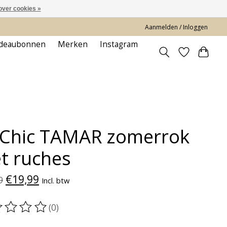
over cookies »
Aanmelden / Inloggen
deaubonnen
Merken
Instagram
 Chic TAMAR zomerrok
t ruches
€19,99
9
Incl. btw
(0)
oordeling van dit product is
0
van de 5