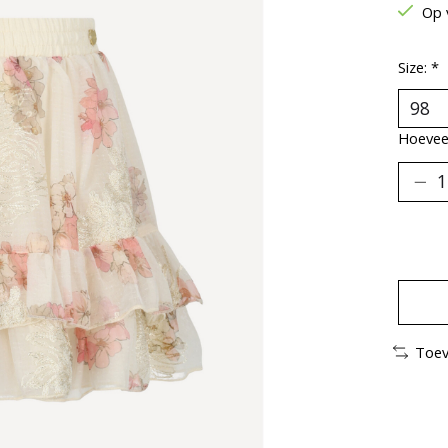
Op 
Size:
*
Hoeveel
Toev