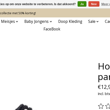
kies op om onze website te verbeteren. Is dat akkoord?
Ja
Nee
Meer 
ollectie met 50% korting!
 Meisjes
Baby Jongens
Doop Kleding
Sale
Ca
FaceBook
Ho
pa
€12,
Incl. bt
De be