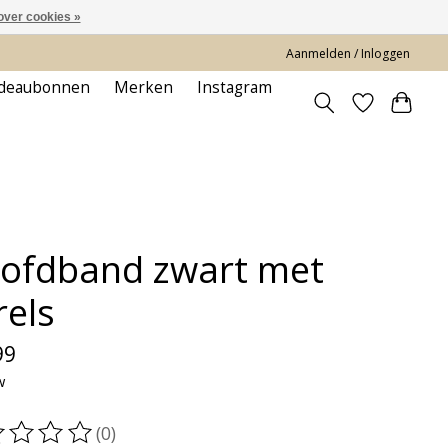
over cookies »
Aanmelden / Inloggen
deaubonnen
Merken
Instagram
ofdband zwart met
rels
99
w
(0)
oordeling van dit product is
0
van de 5