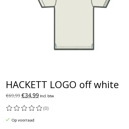
HACKETT LOGO off white
€34,99
€69,99
Incl. btw
(0)
De beoordeling van dit product is
0
van de 5
Op voorraad