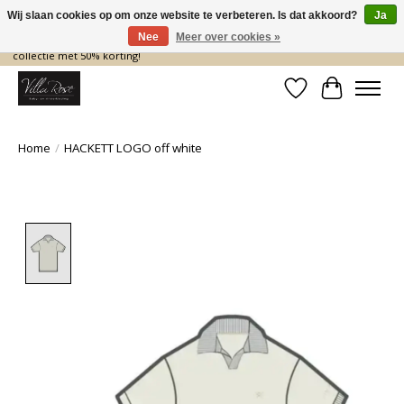
Wij slaan cookies op om onze website te verbeteren. Is dat akkoord?
Ja
Nee
Meer over cookies »
De nieuwe collectie komt eraan… en wij maken ruimte! Shop nu de zomer
collectie met 50% korting!
Verlanglijst
Winkelwa
Home
/
HACKETT LOGO off white
Product image slideshow Items