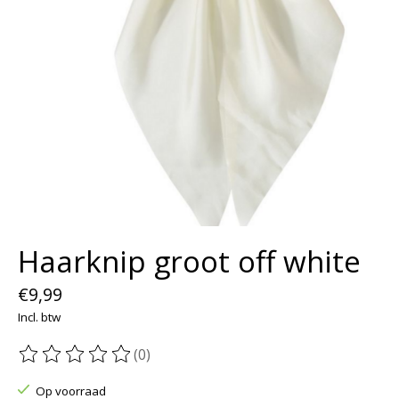
Haarknip groot off white
€9,99
Incl. btw
(0)
De beoordeling van dit product is
0
van de 5
Op voorraad