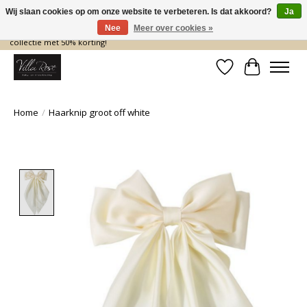
Wij slaan cookies op om onze website te verbeteren. Is dat akkoord?
Ja
Nee
Meer over cookies »
De nieuwe collectie komt eraan… en wij maken ruimte! Shop nu de zomer
collectie met 50% korting!
Verlanglijst
Winkelwa
Home
/
Haarknip groot off white
Product image slideshow Items