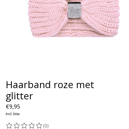
Haarband roze met
glitter
€9,95
Incl. btw
(0)
De beoordeling van dit product is
0
van de 5