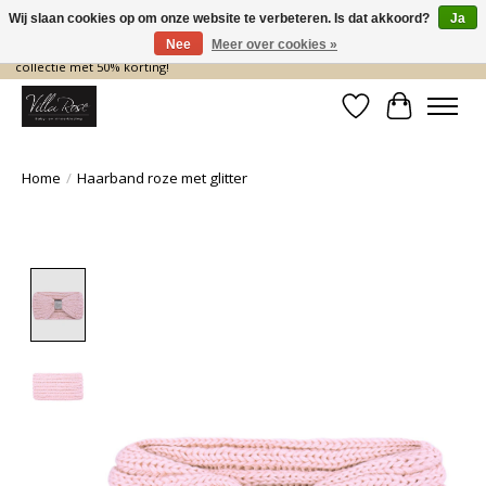
Wij slaan cookies op om onze website te verbeteren. Is dat akkoord?
Ja
Nee
Meer over cookies »
De nieuwe collectie komt eraan… en wij maken ruimte! Shop nu de zomer
collectie met 50% korting!
Verlanglijst
Winkelwa
Home
/
Haarband roze met glitter
Product image slideshow Items