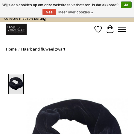
Wij slaan cookies op om onze website te verbeteren. Is dat akkoord?
Ja
Nee
Meer over cookies »
De nieuwe collectie komt eraan… en wij maken ruimte! Shop nu de zomer
collectie met 50% korting!
Verlanglijst
Winkelwa
Home
/
Haarband fluweel zwart
Product image slideshow Items