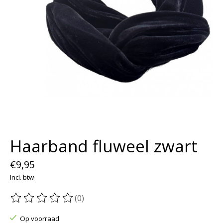
Haarband fluweel zwart
€9,95
Incl. btw
(0)
De beoordeling van dit product is
0
van de 5
Op voorraad