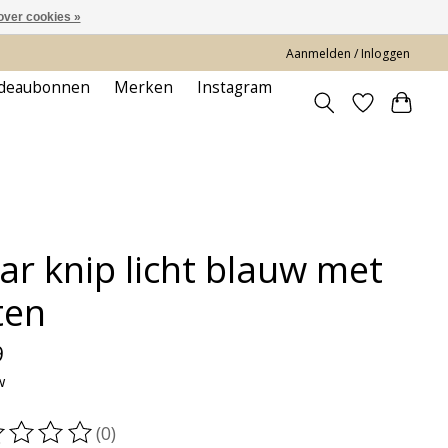
over cookies »
Aanmelden / Inloggen
deaubonnen
Merken
Instagram
ar knip licht blauw met
ten
9
w
(0)
oordeling van dit product is
0
van de 5