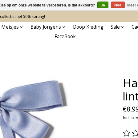
kies op om onze website te verbeteren. Is dat akkoord?
Ja
Nee
Meer 
ollectie met 50% korting!
 Meisjes
Baby Jongens
Doop Kleding
Sale
Ca
FaceBook
Ha
lin
€8,9
Incl. bt
De be