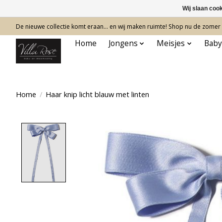
Wij slaan coo
De nieuwe collectie komt eraan… en wij maken ruimte! Shop nu de zomer c
Home
Jongens
Meisjes
Baby
Home
/
Haar knip licht blauw met linten
Product image slideshow Items