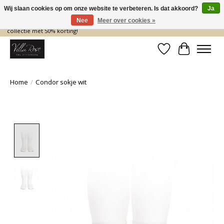
Wij slaan cookies op om onze website te verbeteren. Is dat akkoord?
Ja
Nee
Meer over cookies »
De nieuwe collectie komt eraan… en wij maken ruimte! Shop nu de zomer
collectie met 50% korting!
Verlanglijst
Winkelwa
Home
/
Condor sokje wit
Product image slideshow Items