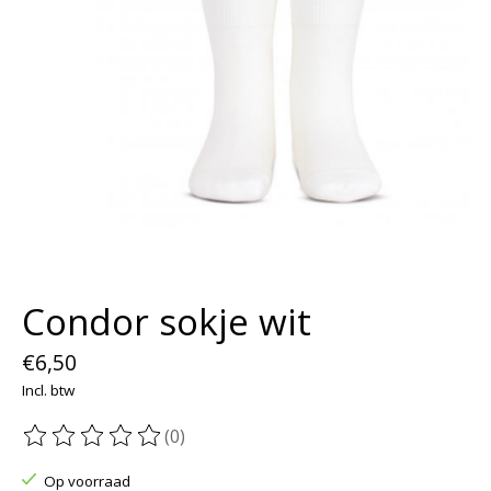
Condor sokje wit
€6,50
Incl. btw
(0)
De beoordeling van dit product is
0
van de 5
Op voorraad