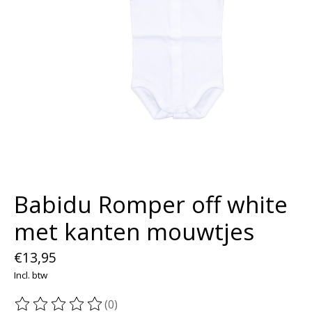
Babidu Romper off white
met kanten mouwtjes
€13,95
Incl. btw
(0)
De beoordeling van dit product is
0
van de 5