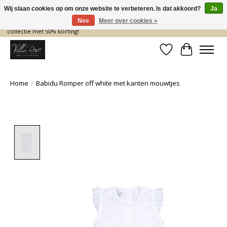
Wij slaan cookies op om onze website te verbeteren. Is dat akkoord?
Ja
Nee
Meer over cookies »
De nieuwe collectie komt eraan… en wij maken ruimte! Shop nu de zomer
collectie met 50% korting!
Verlanglijst
Winkelwa
Home
/
Babidu Romper off white met kanten mouwtjes
Product image slideshow Items